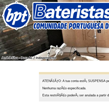
ATENÃ‡ÃƒO: A tua conta estÃ¡ SUSPENSA pel
Nenhuma razÃ£o especificada.
Esta restriÃ§Ã£o poderÃ¡ ser anulada a partir d