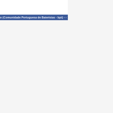
£o (Comunidade Portuguesa de Bateristas - bpt)
-
-