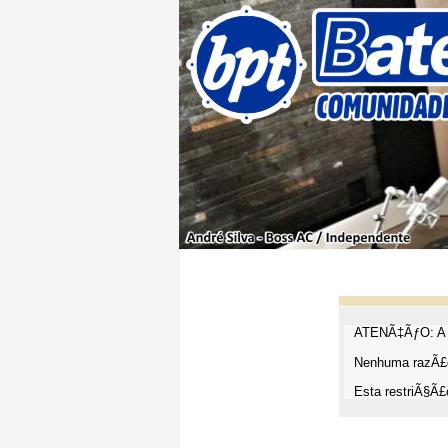
ATENÃ‡ÃƒO: A t
Nenhuma razÃ£o
Esta restriÃ§Ã£o