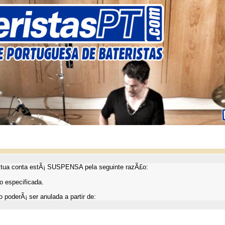
ua conta estÃ¡ SUSPENSA pela seguinte razÃ£o:
 especificada.
 poderÃ¡ ser anulada a partir de: