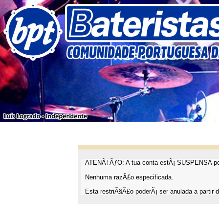
ATENÃ‡ÃƒO: A tua conta estÃ¡ SUSPENSA pel
Nenhuma razÃ£o especificada.
Esta restriÃ§Ã£o poderÃ¡ ser anulada a partir d