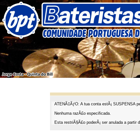
ATENÃ‡ÃƒO: A tua conta estÃ¡ SUSPENSA pel
Nenhuma razÃ£o especificada.
Esta restriÃ§Ã£o poderÃ¡ ser anulada a partir d