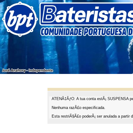
ATENÃ‡ÃƒO: A tua conta estÃ¡ SUSPENSA pel
Nenhuma razÃ£o especificada.
Esta restriÃ§Ã£o poderÃ¡ ser anulada a partir d