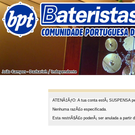
ATENÃ‡ÃƒO: A tua conta estÃ¡ SUSPENSA pel
Nenhuma razÃ£o especificada.
Esta restriÃ§Ã£o poderÃ¡ ser anulada a partir d