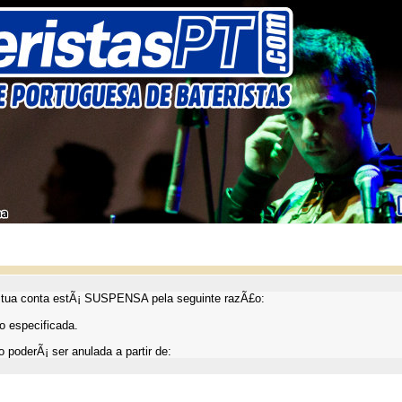
ua conta estÃ¡ SUSPENSA pela seguinte razÃ£o:
 especificada.
 poderÃ¡ ser anulada a partir de: