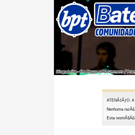
ATENÃ‡ÃƒO: A t
Nenhuma razÃ£o
Esta restriÃ§Ã£o