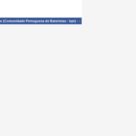
£o (Comunidade Portuguesa de Bateristas - bpt)
-
-