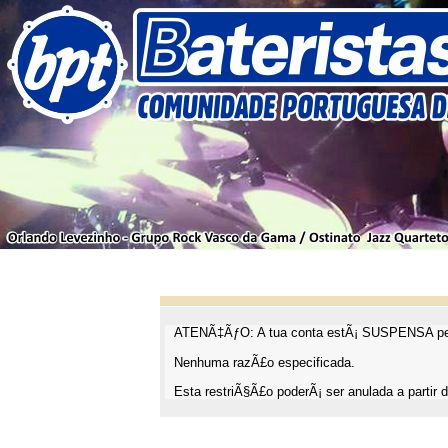
ATENÃ‡ÃƒO: A tua conta estÃ¡ SUSPENSA pel
Nenhuma razÃ£o especificada.
Esta restriÃ§Ã£o poderÃ¡ ser anulada a partir d