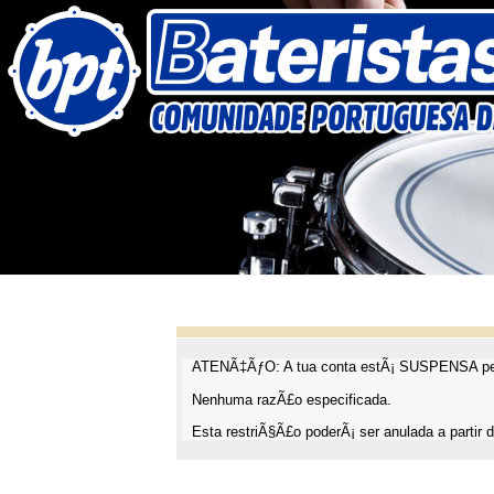
ATENÃ‡ÃƒO: A tua conta estÃ¡ SUSPENSA pel
Nenhuma razÃ£o especificada.
Esta restriÃ§Ã£o poderÃ¡ ser anulada a partir d