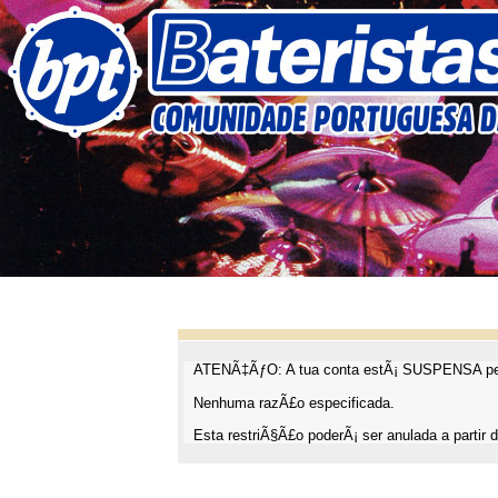
ATENÃ‡ÃƒO: A tua conta estÃ¡ SUSPENSA pel
Nenhuma razÃ£o especificada.
Esta restriÃ§Ã£o poderÃ¡ ser anulada a partir d