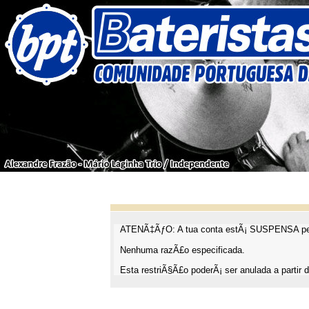
ATENÃ‡ÃƒO: A tua conta estÃ¡ SUSPENSA pel
Nenhuma razÃ£o especificada.
Esta restriÃ§Ã£o poderÃ¡ ser anulada a partir d