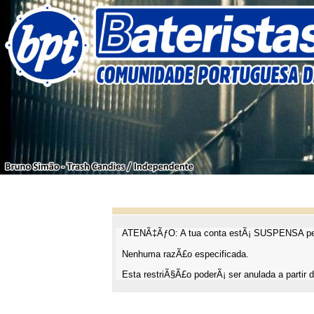
ATENÃ‡ÃƒO: A tua conta estÃ¡ SUSPENSA pel
Nenhuma razÃ£o especificada.
Esta restriÃ§Ã£o poderÃ¡ ser anulada a partir d