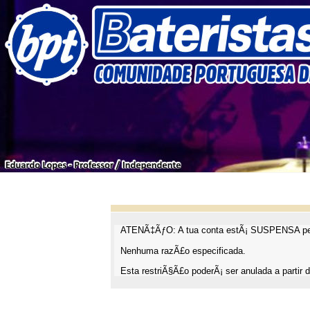
ATENÃ‡ÃƒO: A tua conta estÃ¡ SUSPENSA pel
Nenhuma razÃ£o especificada.
Esta restriÃ§Ã£o poderÃ¡ ser anulada a partir d