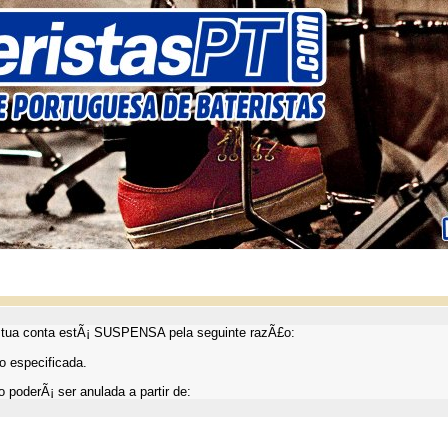
ua conta estÃ¡ SUSPENSA pela seguinte razÃ£o:
 especificada.
 poderÃ¡ ser anulada a partir de: