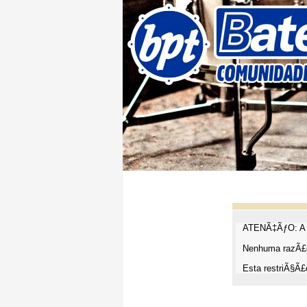
ATENÃ‡ÃƒO: A t
Nenhuma razÃ£o
Esta restriÃ§Ã£o