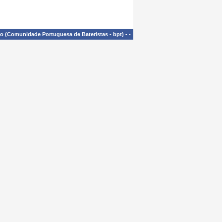
£o (Comunidade Portuguesa de Bateristas - bpt)
-
-