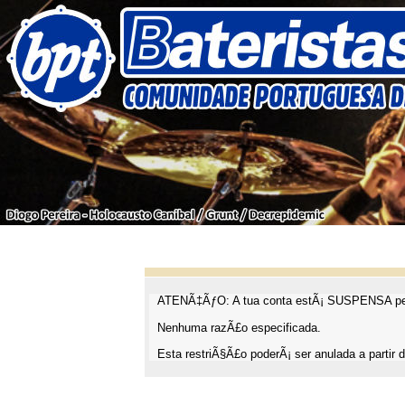
ATENÃ‡ÃƒO: A tua conta estÃ¡ SUSPENSA pel
Nenhuma razÃ£o especificada.
Esta restriÃ§Ã£o poderÃ¡ ser anulada a partir d