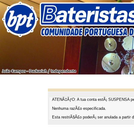
ATENÃ‡ÃƒO: A tua conta estÃ¡ SUSPENSA pel
Nenhuma razÃ£o especificada.
Esta restriÃ§Ã£o poderÃ¡ ser anulada a partir d