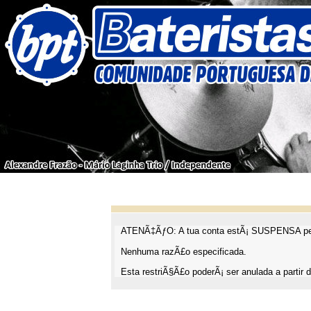
ATENÃ‡ÃƒO: A tua conta estÃ¡ SUSPENSA pel
Nenhuma razÃ£o especificada.
Esta restriÃ§Ã£o poderÃ¡ ser anulada a partir d