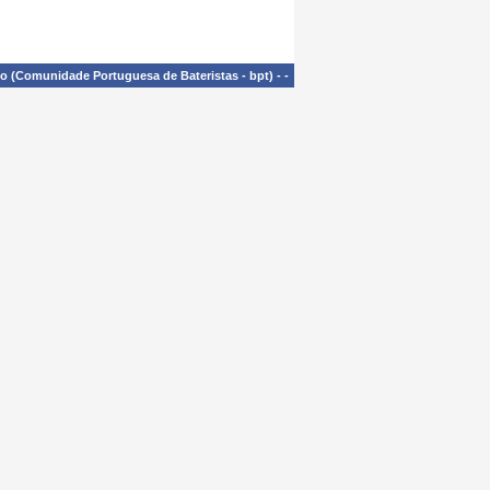
£o (Comunidade Portuguesa de Bateristas - bpt)
-
-