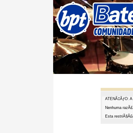
ATENÃ‡ÃƒO: A t
Nenhuma razÃ£o
Esta restriÃ§Ã£o