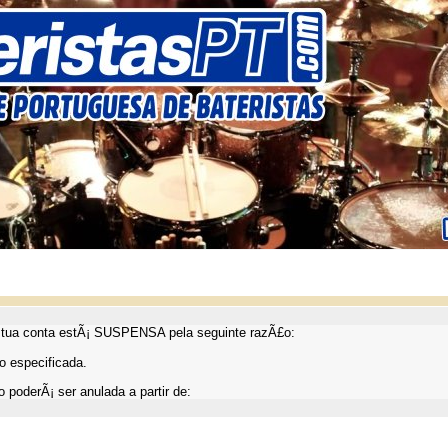
ua conta estÃ¡ SUSPENSA pela seguinte razÃ£o:
 especificada.
 poderÃ¡ ser anulada a partir de: