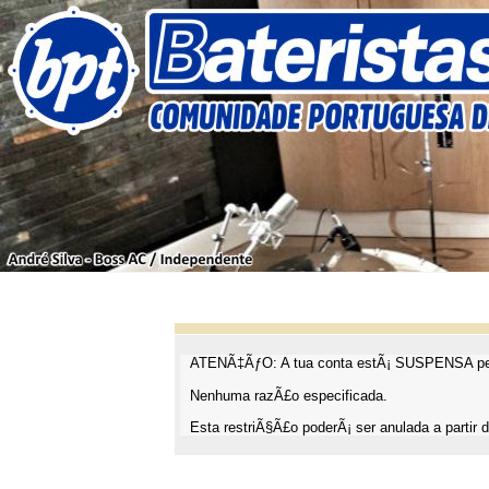
ATENÃ‡ÃƒO: A tua conta estÃ¡ SUSPENSA pel
Nenhuma razÃ£o especificada.
Esta restriÃ§Ã£o poderÃ¡ ser anulada a partir d