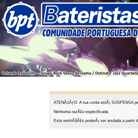
ATENÃ‡ÃƒO: A tua conta estÃ¡ SUSPENSA pel
Nenhuma razÃ£o especificada.
Esta restriÃ§Ã£o poderÃ¡ ser anulada a partir d