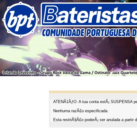
ATENÃ‡ÃƒO: A tua conta estÃ¡ SUSPENSA pel
Nenhuma razÃ£o especificada.
Esta restriÃ§Ã£o poderÃ¡ ser anulada a partir d