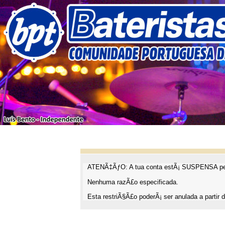
ATENÃ‡ÃƒO: A tua conta estÃ¡ SUSPENSA pel
Nenhuma razÃ£o especificada.
Esta restriÃ§Ã£o poderÃ¡ ser anulada a partir d