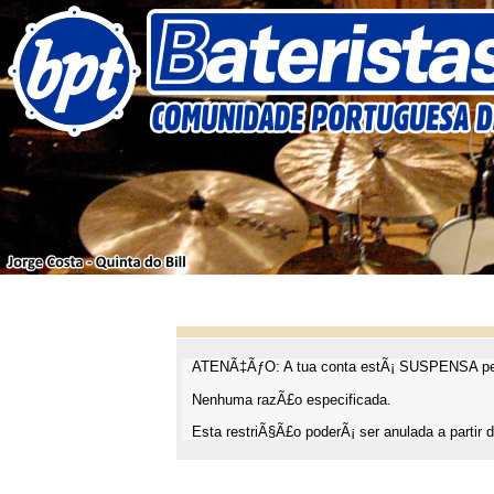
ATENÃ‡ÃƒO: A tua conta estÃ¡ SUSPENSA pel
Nenhuma razÃ£o especificada.
Esta restriÃ§Ã£o poderÃ¡ ser anulada a partir d