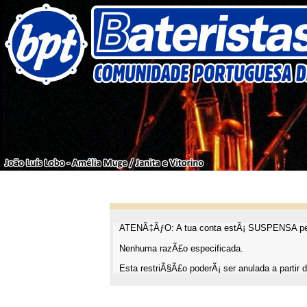
ATENÃ‡ÃƒO: A tua conta estÃ¡ SUSPENSA pel
Nenhuma razÃ£o especificada.
Esta restriÃ§Ã£o poderÃ¡ ser anulada a partir d