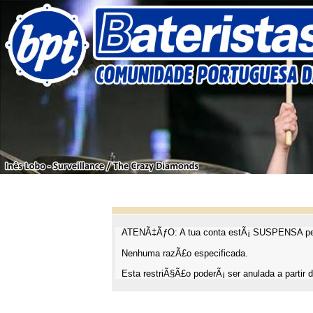
ATENÃ‡ÃƒO: A tua conta estÃ¡ SUSPENSA pel
Nenhuma razÃ£o especificada.
Esta restriÃ§Ã£o poderÃ¡ ser anulada a partir d