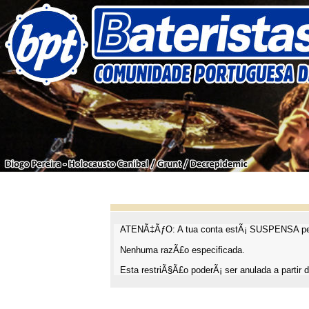
ATENÃ‡ÃƒO: A tua conta estÃ¡ SUSPENSA pel
Nenhuma razÃ£o especificada.
Esta restriÃ§Ã£o poderÃ¡ ser anulada a partir d