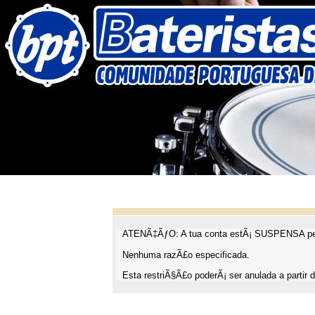
ATENÃ‡ÃƒO: A tua conta estÃ¡ SUSPENSA pel
Nenhuma razÃ£o especificada.
Esta restriÃ§Ã£o poderÃ¡ ser anulada a partir d