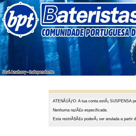
ATENÃ‡ÃƒO: A tua conta estÃ¡ SUSPENSA pel
Nenhuma razÃ£o especificada.
Esta restriÃ§Ã£o poderÃ¡ ser anulada a partir d