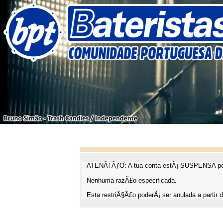
ATENÃ‡ÃƒO: A tua conta estÃ¡ SUSPENSA pel
Nenhuma razÃ£o especificada.
Esta restriÃ§Ã£o poderÃ¡ ser anulada a partir d