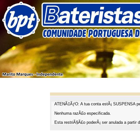
ATENÃ‡ÃƒO: A tua conta estÃ¡ SUSPENSA pel
Nenhuma razÃ£o especificada.
Esta restriÃ§Ã£o poderÃ¡ ser anulada a partir d