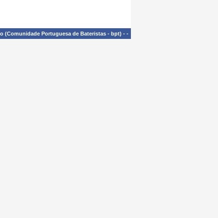
£o (Comunidade Portuguesa de Bateristas - bpt)
-
-