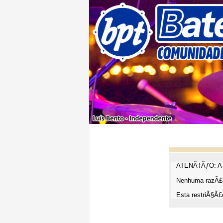
ATENÃ‡ÃƒO: A t
Nenhuma razÃ£o
Esta restriÃ§Ã£o