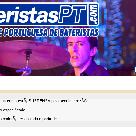
ua conta estÃ¡ SUSPENSA pela seguinte razÃ£o:
 especificada.
 poderÃ¡ ser anulada a partir de: