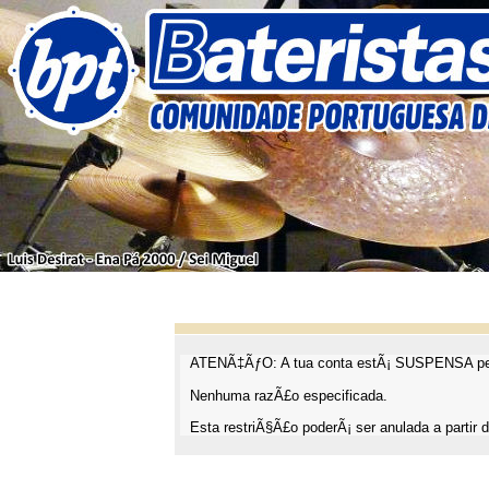
ATENÃ‡ÃƒO: A tua conta estÃ¡ SUSPENSA pel
Nenhuma razÃ£o especificada.
Esta restriÃ§Ã£o poderÃ¡ ser anulada a partir d