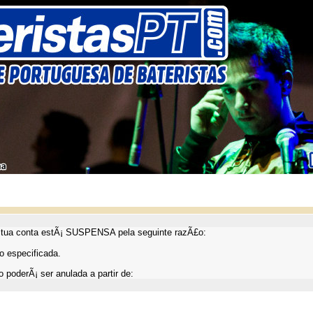
ua conta estÃ¡ SUSPENSA pela seguinte razÃ£o:
 especificada.
 poderÃ¡ ser anulada a partir de: