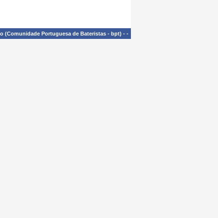
£o (Comunidade Portuguesa de Bateristas - bpt)
-
-