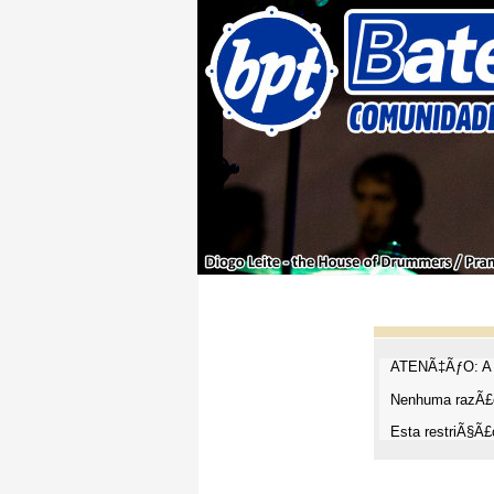
ATENÃ‡ÃƒO: A t
Nenhuma razÃ£o
Esta restriÃ§Ã£o