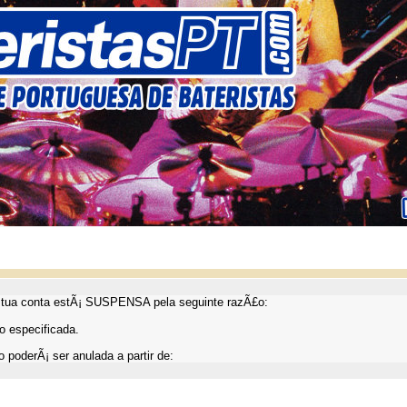
ua conta estÃ¡ SUSPENSA pela seguinte razÃ£o:
 especificada.
 poderÃ¡ ser anulada a partir de: