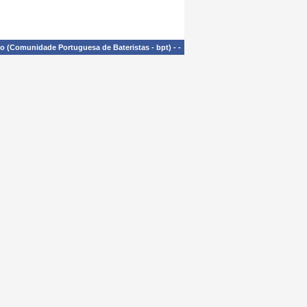
£o (Comunidade Portuguesa de Bateristas - bpt)
-
-