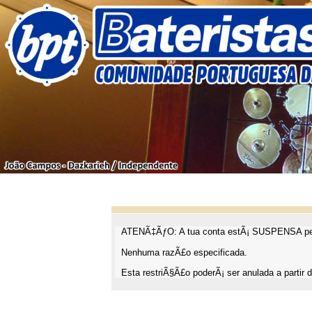
ATENÃ‡ÃƒO: A tua conta estÃ¡ SUSPENSA pel
Nenhuma razÃ£o especificada.
Esta restriÃ§Ã£o poderÃ¡ ser anulada a partir d