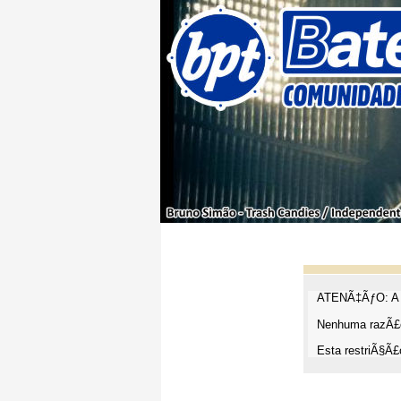
ATENÃ‡ÃƒO: A t
Nenhuma razÃ£o
Esta restriÃ§Ã£o