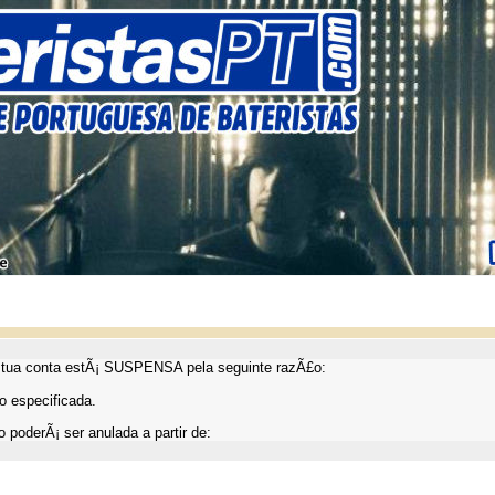
ua conta estÃ¡ SUSPENSA pela seguinte razÃ£o:
 especificada.
 poderÃ¡ ser anulada a partir de: