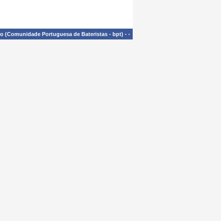
£o (Comunidade Portuguesa de Bateristas - bpt)
-
-