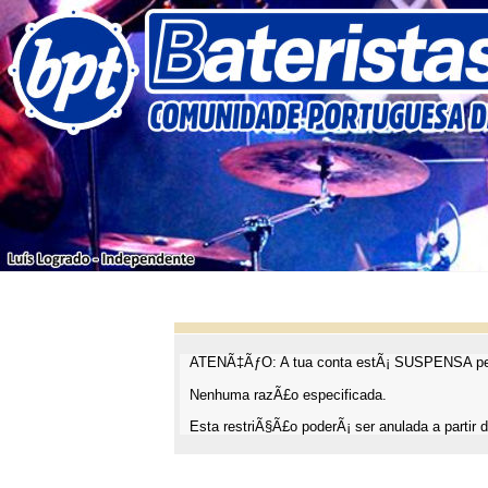
ATENÃ‡ÃƒO: A tua conta estÃ¡ SUSPENSA pel
Nenhuma razÃ£o especificada.
Esta restriÃ§Ã£o poderÃ¡ ser anulada a partir d