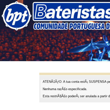
ATENÃ‡ÃƒO: A tua conta estÃ¡ SUSPENSA pel
Nenhuma razÃ£o especificada.
Esta restriÃ§Ã£o poderÃ¡ ser anulada a partir d