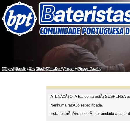
ATENÃ‡ÃƒO: A tua conta estÃ¡ SUSPENSA pel
Nenhuma razÃ£o especificada.
Esta restriÃ§Ã£o poderÃ¡ ser anulada a partir d