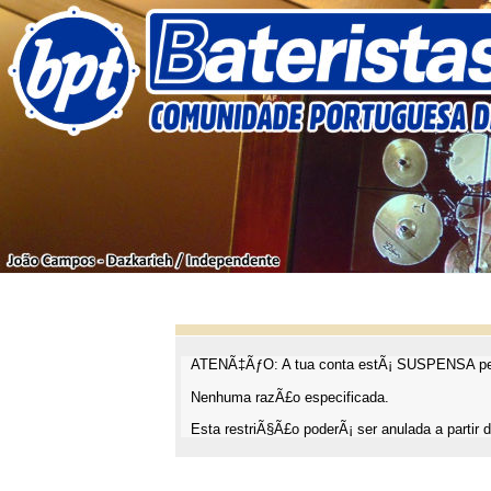
ATENÃ‡ÃƒO: A tua conta estÃ¡ SUSPENSA pel
Nenhuma razÃ£o especificada.
Esta restriÃ§Ã£o poderÃ¡ ser anulada a partir d