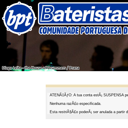
ATENÃ‡ÃƒO: A tua conta estÃ¡ SUSPENSA pel
Nenhuma razÃ£o especificada.
Esta restriÃ§Ã£o poderÃ¡ ser anulada a partir d