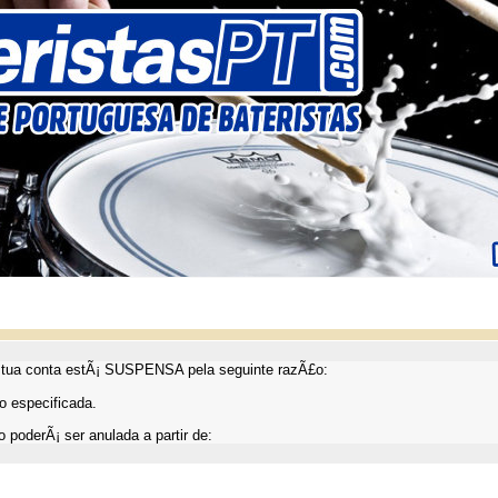
ua conta estÃ¡ SUSPENSA pela seguinte razÃ£o:
 especificada.
 poderÃ¡ ser anulada a partir de: