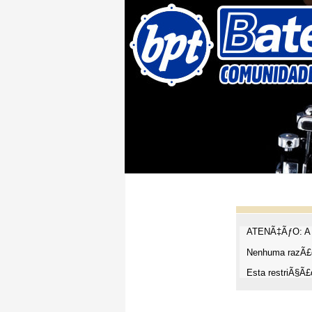
ATENÃ‡ÃƒO: A t
Nenhuma razÃ£o
Esta restriÃ§Ã£o