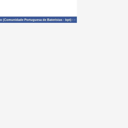
£o (Comunidade Portuguesa de Bateristas - bpt)
-
-