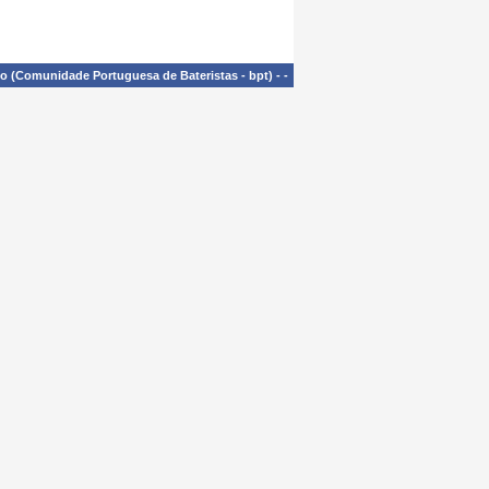
£o (Comunidade Portuguesa de Bateristas - bpt)
-
-