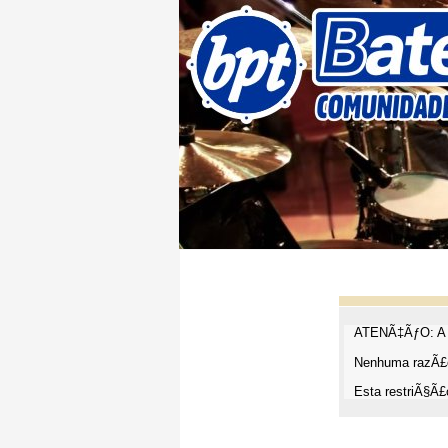
ATENÃ‡ÃƒO: A t
Nenhuma razÃ£o
Esta restriÃ§Ã£o