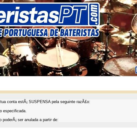
ua conta estÃ¡ SUSPENSA pela seguinte razÃ£o:
 especificada.
 poderÃ¡ ser anulada a partir de: