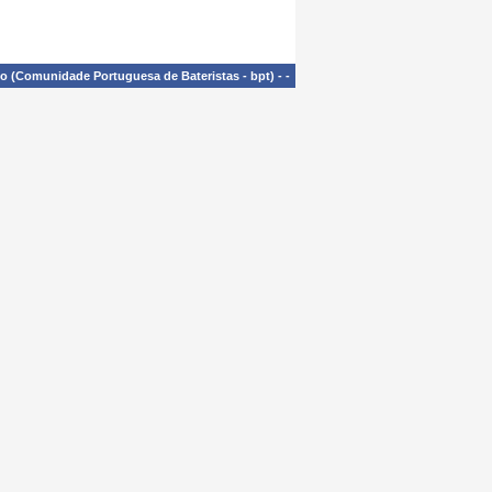
£o (Comunidade Portuguesa de Bateristas - bpt)
-
-