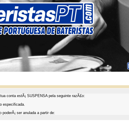
ua conta estÃ¡ SUSPENSA pela seguinte razÃ£o:
 especificada.
 poderÃ¡ ser anulada a partir de: