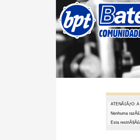
ATENÃ‡ÃƒO: A t
Nenhuma razÃ£o
Esta restriÃ§Ã£o