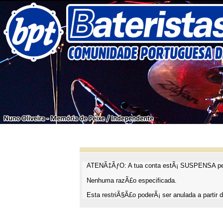
ATENÃ‡ÃƒO: A tua conta estÃ¡ SUSPENSA pel
Nenhuma razÃ£o especificada.
Esta restriÃ§Ã£o poderÃ¡ ser anulada a partir d