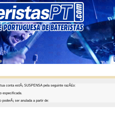
ua conta estÃ¡ SUSPENSA pela seguinte razÃ£o:
 especificada.
 poderÃ¡ ser anulada a partir de: