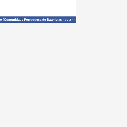
£o (Comunidade Portuguesa de Bateristas - bpt)
-
-