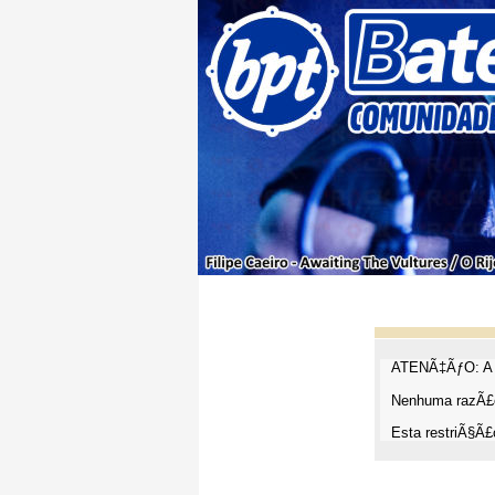
ATENÃ‡ÃƒO: A t
Nenhuma razÃ£o
Esta restriÃ§Ã£o