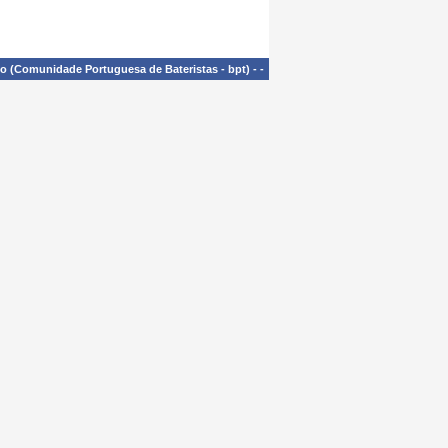
£o (Comunidade Portuguesa de Bateristas - bpt)
-
-