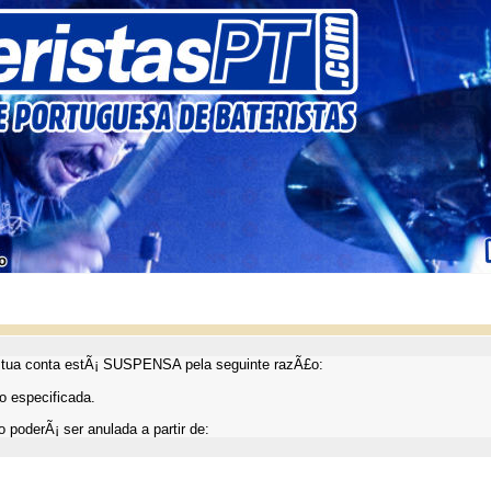
ua conta estÃ¡ SUSPENSA pela seguinte razÃ£o:
 especificada.
 poderÃ¡ ser anulada a partir de: