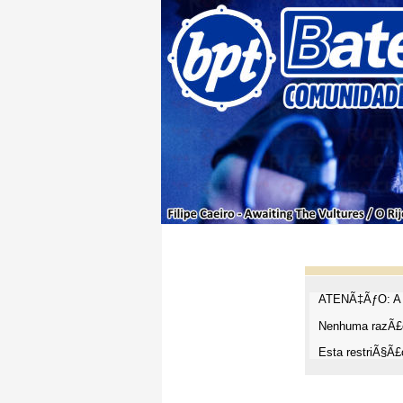
ATENÃ‡ÃƒO: A t
Nenhuma razÃ£o
Esta restriÃ§Ã£o