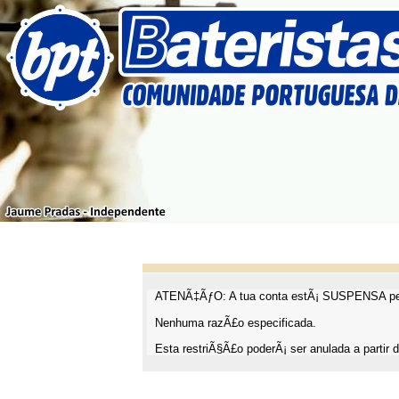
ATENÃ‡ÃƒO: A tua conta estÃ¡ SUSPENSA pel
Nenhuma razÃ£o especificada.
Esta restriÃ§Ã£o poderÃ¡ ser anulada a partir d