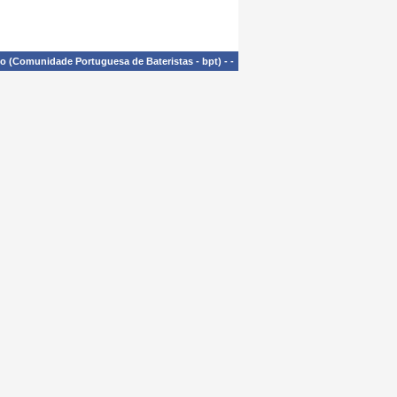
£o (Comunidade Portuguesa de Bateristas - bpt)
-
-