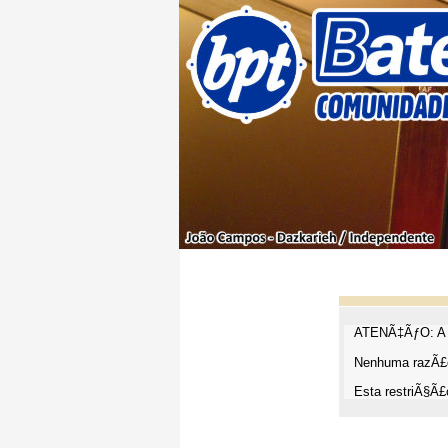
ATENÃ‡ÃƒO: A t
Nenhuma razÃ£o
Esta restriÃ§Ã£o