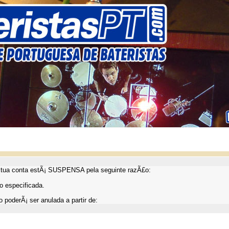
ua conta estÃ¡ SUSPENSA pela seguinte razÃ£o:
 especificada.
 poderÃ¡ ser anulada a partir de: