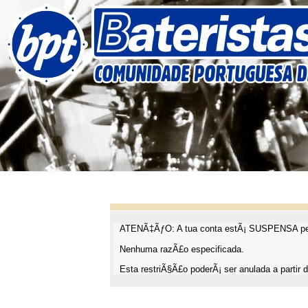
ATENÃ‡ÃƒO: A tua conta estÃ¡ SUSPENSA pel
Nenhuma razÃ£o especificada.
Esta restriÃ§Ã£o poderÃ¡ ser anulada a partir d